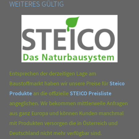
WEITERES GÜLTIG
Entsprechen der derzeitigen Lage am
Baustoffmarkt haben wir unsere Preise für
Steico
Produkte
an die offizielle
STEICO Preisliste
angeglichen. Wir bekommen mittlerweile Anfragen
aus ganz Europa und können Kunden manchmal
mit Produkten versorgen die in Österreich und
Deutschland nicht mehr verfügbar sind.