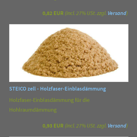
0,82 EUR
(incl. 27% USt. zzgl.
Versand
)
STEICO zell - Holzfaser-Einblasdämmung
Holzfaser-Einblasdämmung für die
Hohlraumdämmung
0,93 EUR
(incl. 27% USt. zzgl.
Versand
)