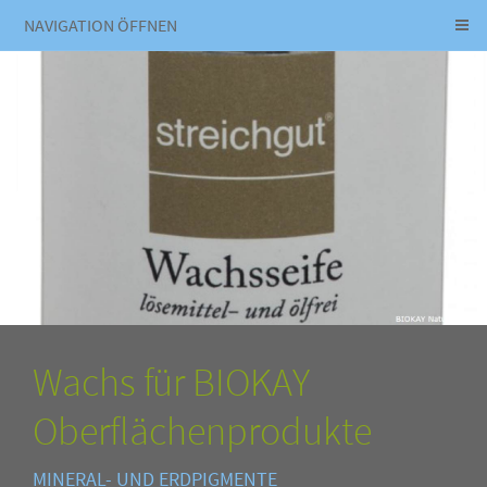
NAVIGATION ÖFFNEN
Wachs für BIOKAY
Oberflächenprodukte
MINERAL- UND ERDPIGMENTE