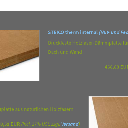
STEICO therm internal
(Nut- und Fe
Druckfeste Holzfaser-Dämmplatte fü
Dach und Wand
468,83 EU
uplatte aus natürlichen Holzfasern
70,51 EUR
(incl. 27% USt. zzgl.
Versand
)