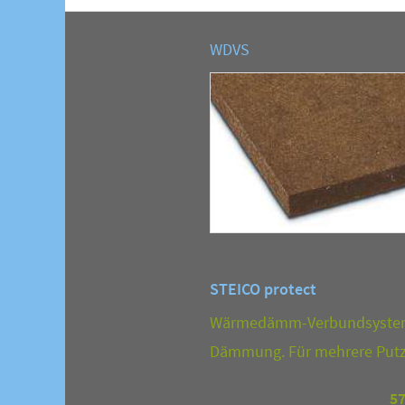
WDVS
STEICO protect
Wärmedämm-Verbundsystem m
Dämmung. Für mehrere Putz
5