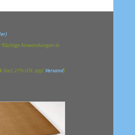
der)
r flächige Anwendungen in
R
(incl. 27% USt. zzgl.
Versand
)