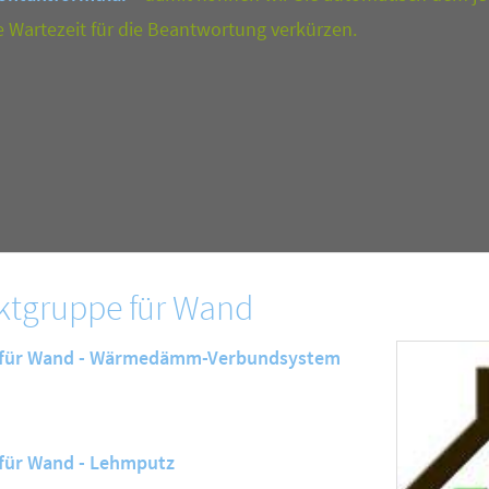
e Wartezeit für die Beantwortung verkürzen.
ktgruppe für Wand
 für Wand - Wärmedämm-Verbundsystem
für Wand - Lehmputz