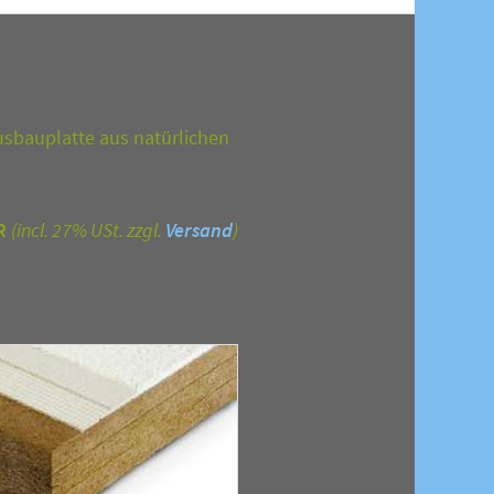
Ausbauplatte aus natürlichen
R
(incl. 27% USt. zzgl.
Versand
)