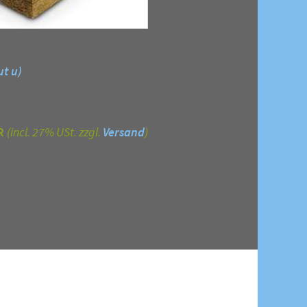
ut u)
R
(incl. 27% USt. zzgl.
Versand
)