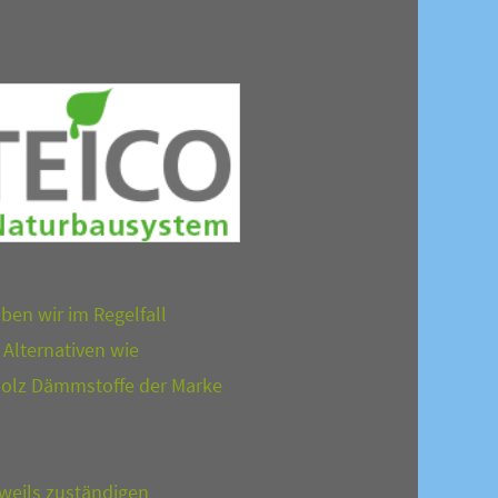
ben wir im Regelfall
 Alternativen wie
Holz Dämmstoffe der Marke
weils zuständigen