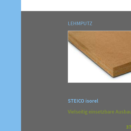
LEHMPUTZ
STEICO isorel
Vielseitig einsetzbare Ausba
3