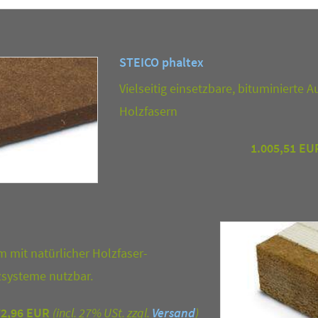
STEICO phaltex
Vielseitig einsetzbare, bituminierte 
Holzfasern
1.005,51 EU
it natürlicher Holzfaser-
systeme nutzbar.
72,96 EUR
(incl. 27% USt. zzgl.
Versand
)