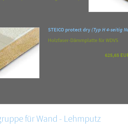
STEICO protect dry
(Typ H 4-seitig N
Holzfaser-Dämmplatte für WDVS
625,65 EU
ruppe für Wand - Lehmputz